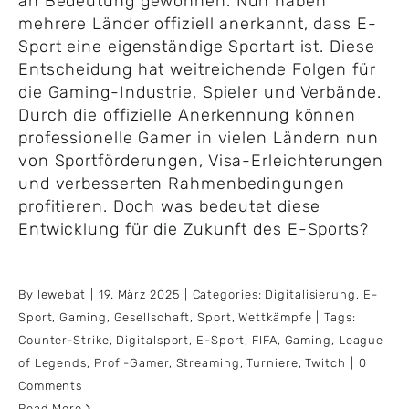
an Bedeutung gewonnen. Nun haben
mehrere Länder offiziell anerkannt, dass E-
Sport eine eigenständige Sportart ist. Diese
Entscheidung hat weitreichende Folgen für
die Gaming-Industrie, Spieler und Verbände.
Durch die offizielle Anerkennung können
professionelle Gamer in vielen Ländern nun
von Sportförderungen, Visa-Erleichterungen
und verbesserten Rahmenbedingungen
profitieren. Doch was bedeutet diese
Entwicklung für die Zukunft des E-Sports?
By
lewebat
|
19. März 2025
|
Categories:
Digitalisierung
,
E-
Sport
,
Gaming
,
Gesellschaft
,
Sport
,
Wettkämpfe
|
Tags:
Counter-Strike
,
Digitalsport
,
E-Sport
,
FIFA
,
Gaming
,
League
of Legends
,
Profi-Gamer
,
Streaming
,
Turniere
,
Twitch
|
0
Comments
Read More