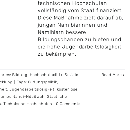
technischen Hochschulen
vollständig vom Staat finanziert.
Diese Maßnahme zielt darauf ab,
jungen Namibierinnen und
Namibiern bessere
Bildungschancen zu bieten und
die hohe Jugendarbeitslosigkeit
zu bekämpfen.
ories:
Bildung
,
Hochschulpolitik
,
Soziale
Read More
icklung
|
Tags:
Bildungspolitik
,
heit
,
Jugendarbeitslosigkeit
,
kostenlose
tumbo Nandi-Ndaitwah
,
Staatliche
n
,
Technische Hochschulen
|
0 Comments