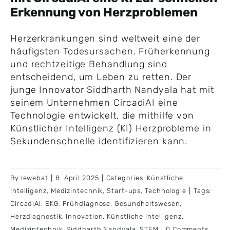
Erkennung von Herzproblemen
Herzerkrankungen sind weltweit eine der
häufigsten Todesursachen. Früherkennung
und rechtzeitige Behandlung sind
entscheidend, um Leben zu retten. Der
junge Innovator Siddharth Nandyala hat mit
seinem Unternehmen CircadiAI eine
Technologie entwickelt, die mithilfe von
Künstlicher Intelligenz (KI) Herzprobleme in
Sekundenschnelle identifizieren kann.
By
lewebat
|
8. April 2025
|
Categories:
Künstliche
Intelligenz
,
Medizintechnik
,
Start-ups
,
Technologie
|
Tags:
CircadiAI
,
EKG
,
Frühdiagnose
,
Gesundheitswesen
,
Herzdiagnostik
,
Innovation
,
Künstliche Intelligenz
,
Medizintechnik
,
Siddharth Nandyala
,
STEM
|
0 Comments