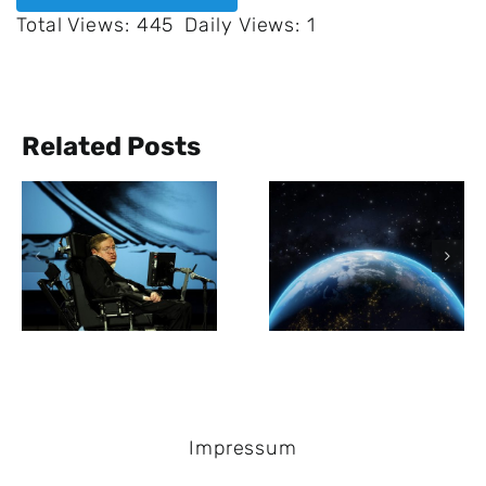
Total Views: 445
Daily Views: 1
Related Posts
Durch ein
Anzeichen für
Loch die Erd
Leben auf
zu
fernem
durchqueren
Exoplanet K2-
würde 42
18b
Minuten
dauern
Impressum