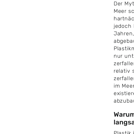
Der Myt
Meer sc
hartnäc
jedoch
Jahren,
abgebau
Plastik
nur un
zerfall
relativ
zerfalle
im Mee
existie
abzuba
Warum 
langs
Plastik