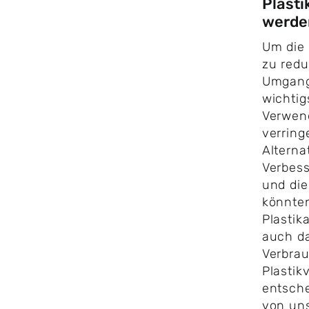
Plast
werde
Um die 
zu redu
Umgang 
wichtig
Verwen
verring
Alterna
Verbes
und die
könnten
Plastik
auch d
Verbrau
Plastik
entsche
von uns