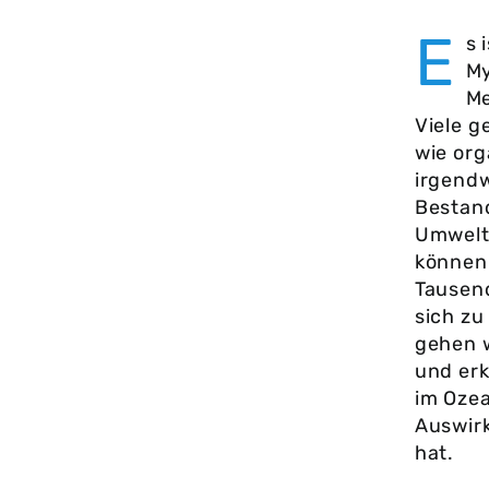
E
s 
My
Me
Viele g
wie org
irgendw
Bestand
Umwelt 
können 
Tausen
sich zu
gehen 
und erk
im Ozea
Auswir
hat.