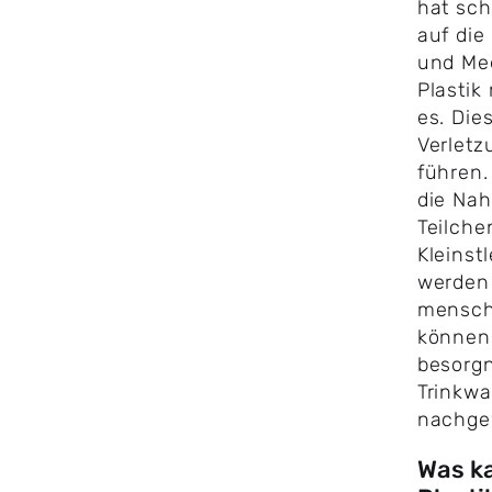
hat sc
auf die
und Me
Plastik
es. Die
Verletz
führen.
die Nah
Teilchen
Kleins
werden 
mensch
können.
besorgn
Trinkw
nachge
Was k