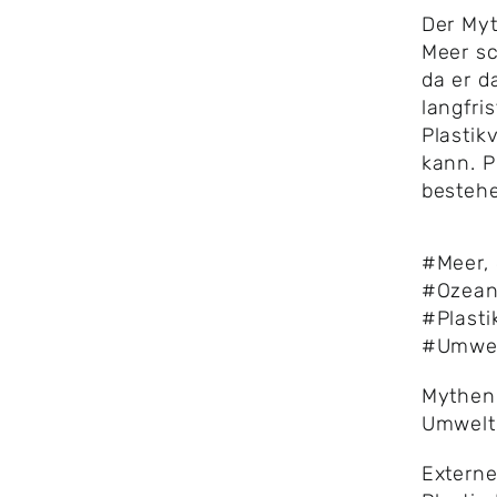
Der Myt
Meer sch
da er d
langfri
Plastik
kann. P
bestehe
#Meer
,
#Ozea
#Plast
#Umwel
Mythen
Umwelt
Externe