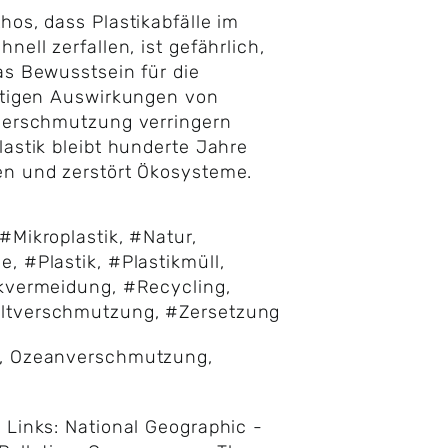
hos, dass Plastikabfälle im
nell zerfallen, ist gefährlich,
as Bewusstsein für die
stigen Auswirkungen von
verschmutzung verringern
lastik bleibt hunderte Jahre
n und zerstört Ökosysteme.
#Mikroplastik
,
#Natur
,
ne
,
#Plastik
,
#Plastikmüll
,
ikvermeidung
,
#Recycling
,
tverschmutzung
,
#Zersetzung
,
Ozeanverschmutzung
,
 Links:
National Geographic -