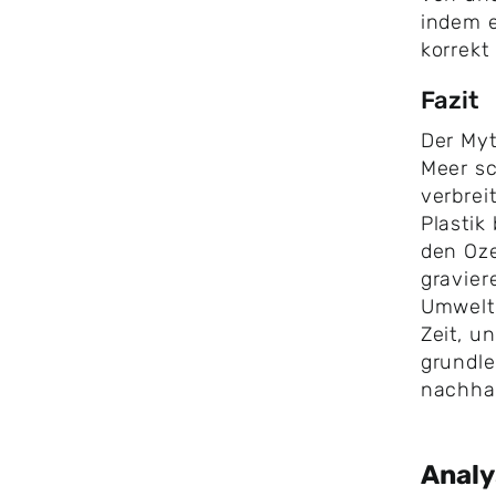
indem e
korrekt
Fazit
Der Myt
Meer sc
verbreit
Plastik
den Oz
gravier
Umwelt 
Zeit, u
grundl
nachhal
Anal