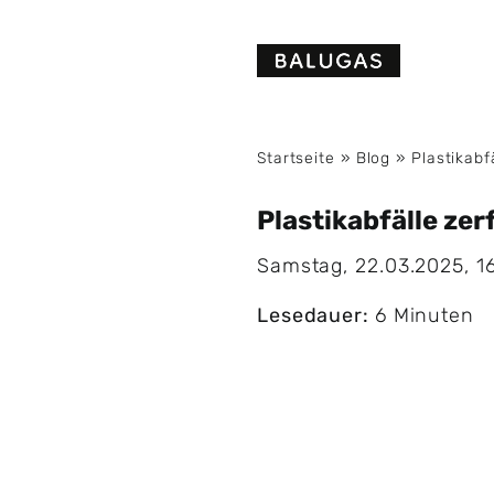
Skip
to
content
Startseite
»
Blog
»
Plastikabf
Plastikabfälle zer
Samstag, 22.03.2025, 16
Lesedauer:
6 Minuten