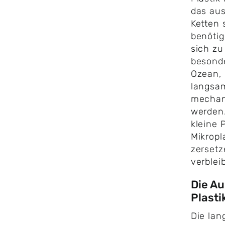
das aus
Ketten 
benötig
sich zu
besond
Ozean, 
langsa
mechan
werden.
kleine 
Mikropl
zersetz
verblei
Die A
Plasti
Die lan