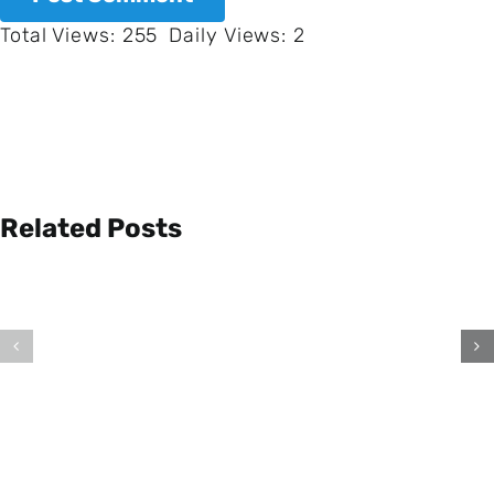
Total Views: 255
Daily Views: 2
Related Posts
Warum
Warum
ist
können
die
sich
Erde
einige
nicht
Tiere
perfekt
regenerie
rund?