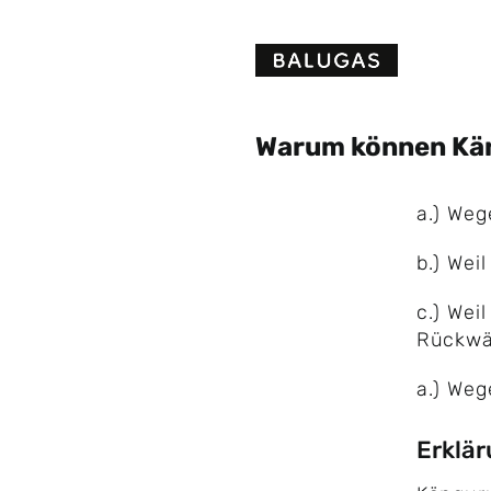
Skip
to
content
Warum können Kän
a.) Weg
b.) Wei
c.) Weil
Rückwä
a.) Weg
Erklä