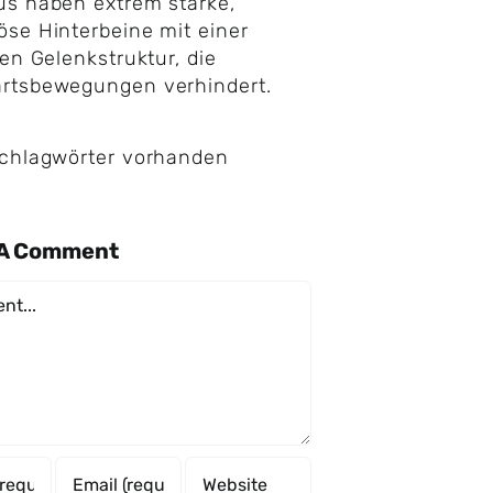
s haben extrem starke,
se Hinterbeine mit einer
len Gelenkstruktur, die
rtsbewegungen verhindert.
Schlagwörter vorhanden
 A Comment
nt