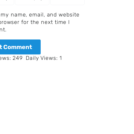
 my name, email, and website
 browser for the next time I
t.
iews: 249
Daily Views: 1
Warum
Warum
haben
Warum
können
manche
ist
sich
Tiere
der
einige
Farbfelder