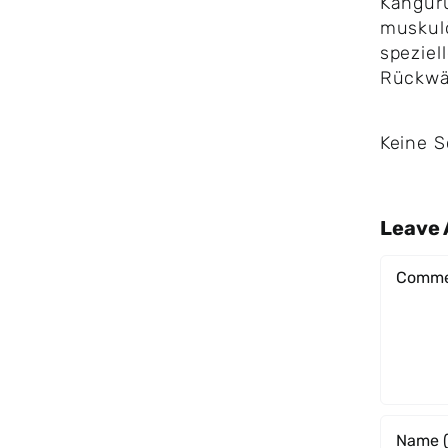
Känguru
muskulö
speziel
Rückwä
Keine 
Leave
Comme