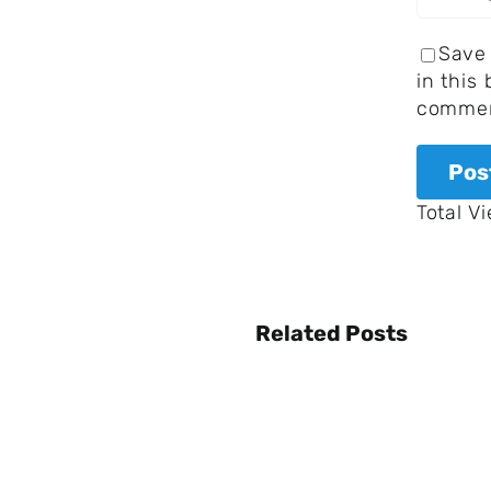
Save
in this
commen
Total V
Related Posts
Warum
ist
die
Erde