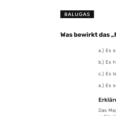
Skip
to
content
Was bewirkt das „
a.) Es 
b.) Es 
c.) Es 
a.) Es 
Erklä
Das Mag