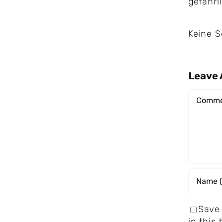
gefährl
Keine 
Leave
Comme
Save
in this