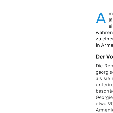
A
m
j
e
währen
zu eine
in Arme
Der Vo
Die Ren
georgis
als sie
unterir
beschäd
Georgie
etwa 90
Armenie