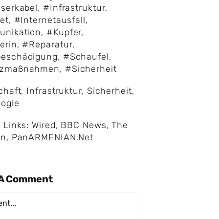
serkabel
,
#Infrastruktur
,
et
,
#Internetausfall
,
nikation
,
#Kupfer
,
erin
,
#Reparatur
,
eschädigung
,
#Schaufel
,
tzmaßnahmen
,
#Sicherheit
chaft
,
Infrastruktur
,
Sicherheit
,
logie
 Links: Wired, BBC News, The
an, PanARMENIAN.Net
 A Comment
nt