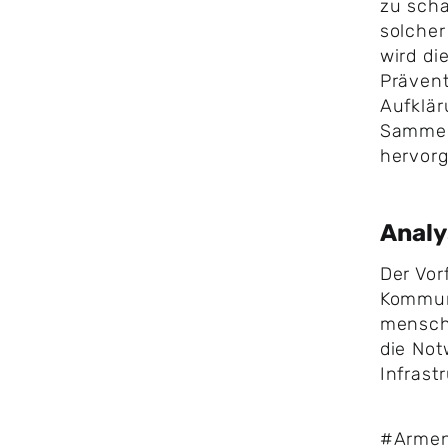
zu sch
solcher
wird d
Präven
Aufklär
Sammel
hervor
Anal
Der Vor
Kommun
menschl
die Not
Infrast
#Armen