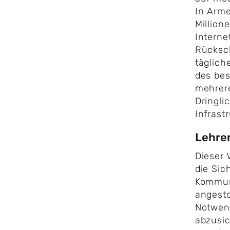
In Arme
Million
Interne
Rücksc
täglich
des bes
mehrer
Dringli
Infrast
Lehren
Dieser 
die Sic
Kommun
angesto
Notwend
abzusic