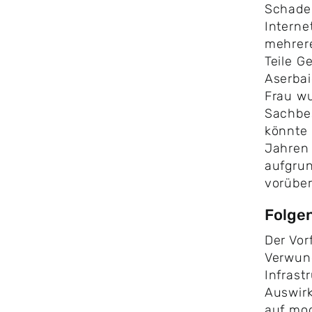
Schaden
Interne
mehrere
Teile G
Aserbai
Frau w
Sachbe
könnte 
Jahren 
aufgrun
vorüber
Folgen
Der Vorf
Verwund
Infrast
Auswir
auf mo