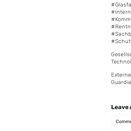
#Glasfa
#Intern
#Kommu
#Rentn
#Sachb
#Schu
Gesells
Techno
Externe
Guardi
Leave
Comme