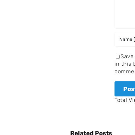
Save
in this
commen
Total V
Wusstest
du, wenn
Related Posts