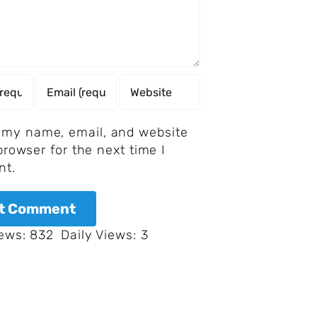
 my name, email, and website
 browser for the next time I
t.
iews: 832
Daily Views: 3
1998
lehnte
Jüngere
Yahoo