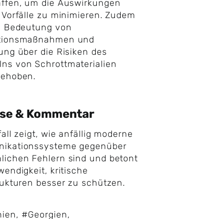
affen, um die Auswirkungen
 Vorfälle zu minimieren. Zudem
ie Bedeutung von
tionsmaßnahmen und
ung über die Risiken des
ns von Schrottmaterialien
gehoben.
yse & Kommentar
fall zeigt, wie anfällig moderne
ikationssysteme gegenüber
ichen Fehlern sind und betont
wendigkeit, kritische
rukturen besser zu schützen.
ien
,
#Georgien
,