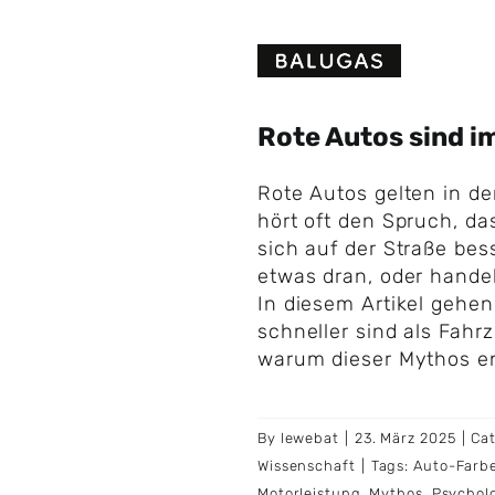
Skip
to
content
Rote Autos sind i
Rote Autos gelten in de
hört oft den Spruch, da
sich auf der Straße bes
etwas dran, oder handel
In diesem Artikel gehen
schneller sind als Fah
warum dieser Mythos en
By
lewebat
|
23. März 2025
|
Ca
Wissenschaft
|
Tags:
Auto-Farb
Motorleistung
,
Mythos
,
Psychol