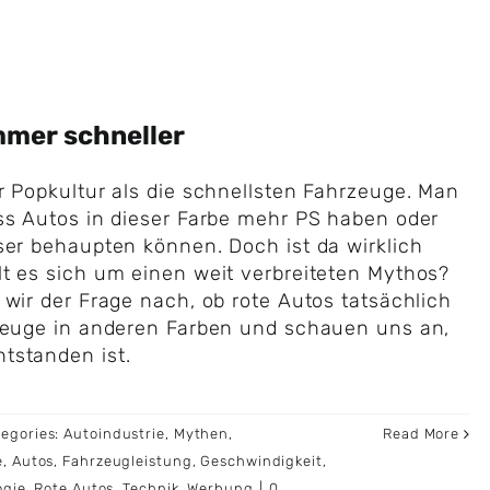
mmer schneller
r Popkultur als die schnellsten Fahrzeuge. Man
ss Autos in dieser Farbe mehr PS haben oder
ser behaupten können. Doch ist da wirklich
t es sich um einen weit verbreiteten Mythos?
 wir der Frage nach, ob rote Autos tatsächlich
rzeuge in anderen Farben und schauen uns an,
tstanden ist.
tegories:
Autoindustrie
,
Mythen
,
Read More
e
,
Autos
,
Fahrzeugleistung
,
Geschwindigkeit
,
ogie
,
Rote Autos
,
Technik
,
Werbung
|
0