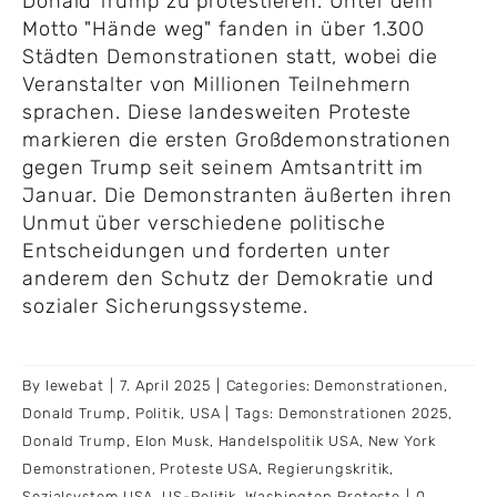
Donald Trump zu protestieren. Unter dem
Motto "Hände weg" fanden in über 1.300
Städten Demonstrationen statt, wobei die
Veranstalter von Millionen Teilnehmern
sprachen. Diese landesweiten Proteste
markieren die ersten Großdemonstrationen
gegen Trump seit seinem Amtsantritt im
Januar. Die Demonstranten äußerten ihren
Unmut über verschiedene politische
Entscheidungen und forderten unter
anderem den Schutz der Demokratie und
sozialer Sicherungssysteme.
By
lewebat
|
7. April 2025
|
Categories:
Demonstrationen
,
Donald Trump
,
Politik
,
USA
|
Tags:
Demonstrationen 2025
,
Donald Trump
,
Elon Musk
,
Handelspolitik USA
,
New York
Demonstrationen
,
Proteste USA
,
Regierungskritik
,
Sozialsystem USA
,
US-Politik
,
Washington Proteste
|
0