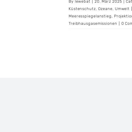
By
lewebat
|
20. März 2025
|
Ca
Küstenschutz
,
Ozeane
,
Umwelt
Meeresspiegelanstieg
,
Projekti
Treibhausgasemissionen
|
0 Co