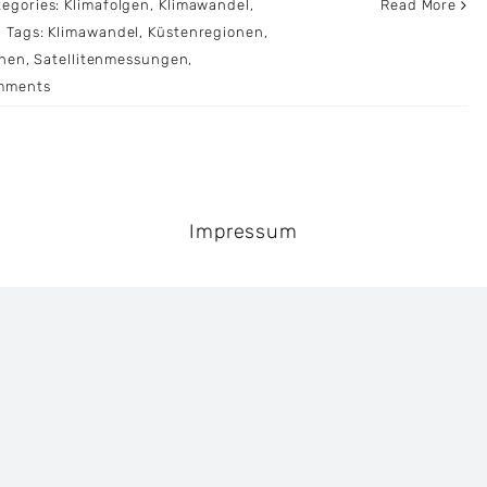
tegories:
Klimafolgen
,
Klimawandel
,
Read More
|
Tags:
Klimawandel
,
Küstenregionen
,
onen
,
Satellitenmessungen
,
mments
Impressum