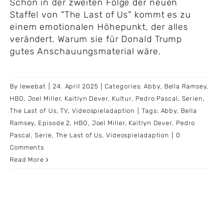
Schon in der zweiten Folge der neuen
Staffel von "The Last of Us" kommt es zu
einem emotionalen Höhepunkt, der alles
verändert. Warum sie für Donald Trump
gutes Anschauungsmaterial wäre.
By
lewebat
|
24. April 2025
|
Categories:
Abby
,
Bella Ramsey
,
HBO
,
Joel Miller
,
Kaitlyn Dever
,
Kultur
,
Pedro Pascal
,
Serien
,
The Last of Us
,
TV
,
Videospieladaption
|
Tags:
Abby
,
Bella
Ramsey
,
Episode 2
,
HBO
,
Joel Miller
,
Kaitlyn Dever
,
Pedro
Pascal
,
Serie
,
The Last of Us
,
Videospieladaption
|
0
Comments
Read More