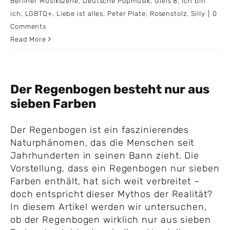
Berliner Musikszene
,
Deutsche Popmusik
,
Gleis 8
,
Ich bin
ich
,
LGBTQ+
,
Liebe ist alles
,
Peter Plate
,
Rosenstolz
,
Silly
|
0
Comments
Read More
Der Regenbogen besteht nur aus
sieben Farben
Der Regenbogen ist ein faszinierendes
Naturphänomen, das die Menschen seit
Jahrhunderten in seinen Bann zieht. Die
Vorstellung, dass ein Regenbogen nur sieben
Farben enthält, hat sich weit verbreitet –
doch entspricht dieser Mythos der Realität?
In diesem Artikel werden wir untersuchen,
ob der Regenbogen wirklich nur aus sieben