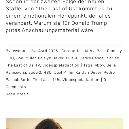
Schon in der zweiten Folge der neuen
Staffel von "The Last of Us" kommt es zu
einem emotionalen Höhepunkt, der alles
verändert. Warum sie für Donald Trump
gutes Anschauungsmaterial wäre.
By
lewebat
|
24. April 2025
|
Categories:
Abby
,
Bella Ramsey
,
HBO
,
Joel Miller
,
Kaitlyn Dever
,
Kultur
,
Pedro Pascal
,
Serien
,
The Last of Us
,
TV
,
Videospieladaption
|
Tags:
Abby
,
Bella
Ramsey
,
Episode 2
,
HBO
,
Joel Miller
,
Kaitlyn Dever
,
Pedro
Pascal
,
Serie
,
The Last of Us
,
Videospieladaption
|
0
Comments
Read More