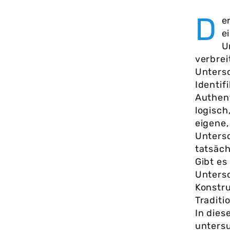
D
e
e
U
verbreit
Untersc
Identif
Authent
logisch
eigene,
Untersc
tatsäch
Gibt es
Untersc
Konstru
Traditi
In dies
untersu