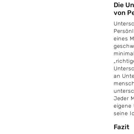
Die Un
von Pe
Untersc
Persönl
eines M
geschwu
minimal
„richtig
Untersc
an Unte
menschl
untersc
Jeder M
eigene 
seine I
Fazit