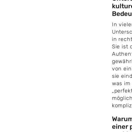
kultur
Bedeu
In viele
Untersc
in rech
Sie ist 
Authent
gewährl
von ein
sie ein
was im 
„perfek
möglich
kompliz
Warum 
einer 