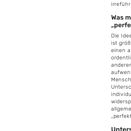
irrefüh
Was ma
„perfe
Die Ide
ist grö
einen a
ordentl
anderen
aufwen
Mensch
Untersc
individ
widersp
allgeme
„perfek
Unters