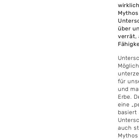
wirkli
Mythos
Unters
über un
verrät,
Fähigke
Untersc
Möglich
unterze
für uns
und man
Erbe. D
eine „p
basiert
Untersc
auch st
Mythos i