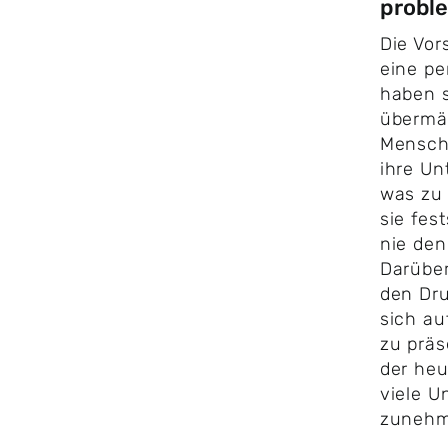
probl
Die Vor
eine pe
haben s
übermäß
Mensch
ihre Un
was zu 
sie fest
nie den
Darüber
den Dr
sich au
zu präs
der heu
viele U
zunehme