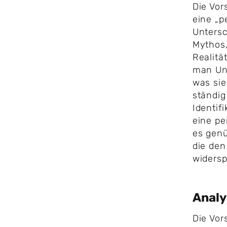
Die Vor
eine „p
Untersc
Mythos,
Realität
man Unt
was sie
ständig
Identif
eine pe
es genü
die den
widersp
Anal
Die Vor