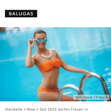
Skip
to
content
Bild:
Holiak
| Freepik
Startseite
»
Blog
»
Seit 2023 dürfen Frauen in