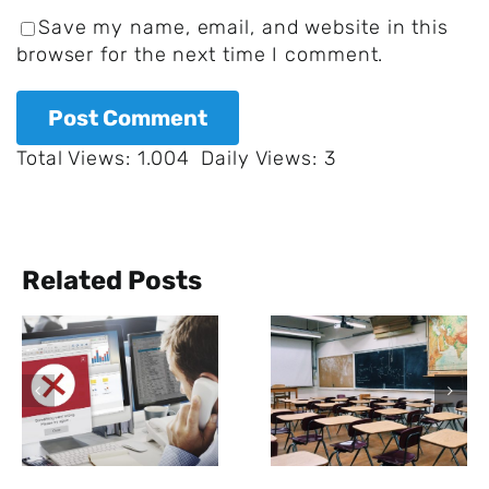
Save my name, email, and website in this
browser for the next time I comment.
Total Views: 1.004
Daily Views: 3
Related Posts
Pro Tag
Alarm an
werden übe
deutschen
den
n
Schulen:
Messenger
l
Immer mehr
Dienst What
rechtsextreme
App 60
Vorfälle
Milliarden