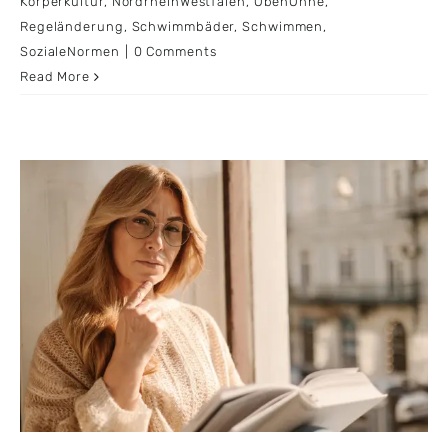
Körperkultur
,
NordrheinWestfalen
,
ObenOhne
,
Regeländerung
,
Schwimmbäder
,
Schwimmen
,
SozialeNormen
|
0 Comments
Read More