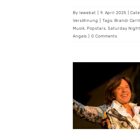
By
lewebat
|
9. April 2025
|
Cate
Versöhnung
|
Tags:
Brandi Carli
Musik
,
Popstars
,
Saturday Night
Angels
|
0 Comments
n Drews spricht über
eine unheilbare
rankheit und die
iehung zu Tochter
Joelina
Gesundheit
Musik
Prominente