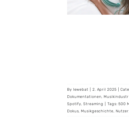
Musik
Musik-Dokumentationen
kindustrie
Musikstreaming
erzahlen
Plattform
Spotify
Streaming
By
lewebat
|
2. April 2025
|
Cate
Dokumentationen
,
Musikindustr
Spotify
,
Streaming
|
Tags:
500 M
Dokus
,
Musikgeschichte
,
Nutzer