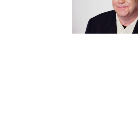
enden langjährige
Fehde
Prominente
Unterhaltung
Versöhnung