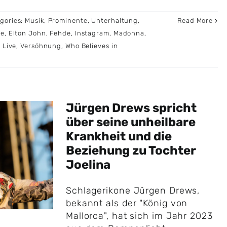
gories:
Musik
,
Prominente
,
Unterhaltung
,
Read More
le
,
Elton John
,
Fehde
,
Instagram
,
Madonna
,
 Live
,
Versöhnung
,
Who Believes in
Jürgen Drews spricht
über seine unheilbare
Krankheit und die
Beziehung zu Tochter
Joelina
Schlagerikone Jürgen Drews,
bekannt als der "König von
Mallorca", hat sich im Jahr 2023