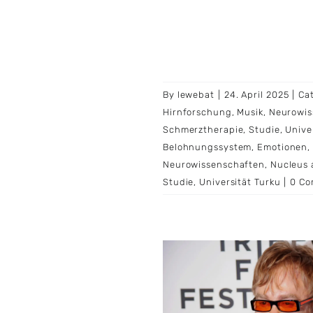
By
lewebat
|
24. April 2025
|
Ca
Hirnforschung
,
Musik
,
Neurowis
Schmerztherapie
,
Studie
,
Unive
Belohnungssystem
,
Emotionen
Neurowissenschaften
,
Nucleus
Studie
,
Universität Turku
|
0 C
nna und Elton John