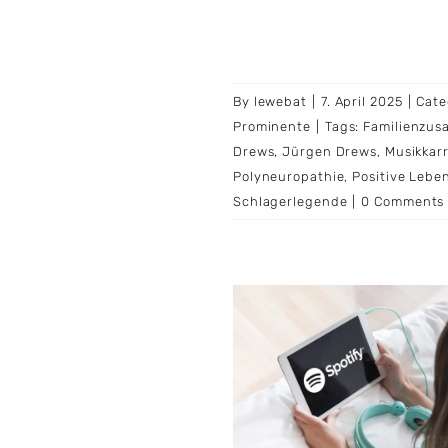
By
lewebat
|
7. April 2025
|
Cate
Prominente
|
Tags:
Familienzus
Drews
,
Jürgen Drews
,
Musikkarr
Polyneuropathie
,
Positive Lebe
Schlagerlegende
|
0 Comments
ify hat 2024 die 500
ionen aktive Nutzer-
e überschritten und
et nun auch Musik-
okumentationen