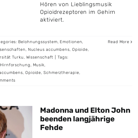
Hören von Lieblingsmusik
Opioidrezeptoren im Gehirn
aktiviert.
tegories:
Belohnungssystem
,
Emotionen
,
Read More
senschaften
,
Nucleus accumbens
,
Opioide
,
rsität Turku
,
Wissenschaft
|
Tags:
,
Hirnforschung
,
Musik
,
 accumbens
,
Opioide
,
Schmerztherapie
,
omments
Madonna und Elton John
beenden langjährige
Fehde