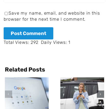
Save my name, email, and website in this
browser for the next time I comment.
Total Views: 292
Daily Views: 1
Related Posts
Jüngere
unter 45
greifen lieber
Cristiano
zu E-Autos
Ronaldo
oder Plug-in-
verdient 7,5
Hybriden als
Euro pro