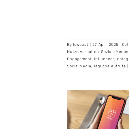
By
lewebat
|
27. April 2025
|
Cat
Nutzerverhalten
,
Soziale Medie
Engagement
,
Influencer
,
Insta
Social Media
,
Tägliche Aufrufe
|
Tag werden rund 31
illionen Reels zu
agram hochgeladen