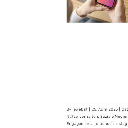
nt-Marketing
Digitale Trends
erverhalten
Soziale Medien
By
lewebat
|
25. April 2025
|
Ca
Nutzerverhalten
,
Soziale Medie
Engagement
,
Influencer
,
Insta