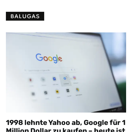
Skip
to
content
1998 lehnte Yahoo ab, Google für 1
Million Dollar zu kaufen – heute ist