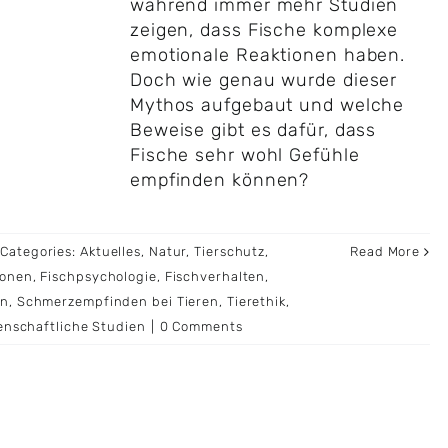
während immer mehr Studien
zeigen, dass Fische komplexe
emotionale Reaktionen haben.
Doch wie genau wurde dieser
Mythos aufgebaut und welche
Beweise gibt es dafür, dass
Fische sehr wohl Gefühle
empfinden können?
Categories:
Aktuelles
,
Natur
,
Tierschutz
,
Read More
ionen
,
Fischpsychologie
,
Fischverhalten
,
en
,
Schmerzempfinden bei Tieren
,
Tierethik
,
enschaftliche Studien
|
0 Comments