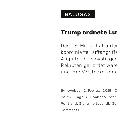
Skip
to
content
Trump ordnete Luf
Das US-Militär hat unt
koordinierte Luftangriff
Angriffe, die sowohl ge
Rekruten gerichtet ware
und ihre Verstecke zerst
By
lewebat
|
2. Februar 2025
|
C
Politik
|
Tags:
Al-Shabaab
,
inte
Puntland
,
Sicherheitspolitik
,
So
Comments