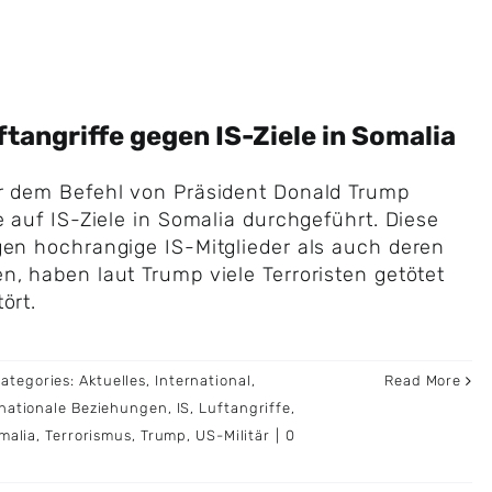
tangriffe gegen IS-Ziele in Somalia
er dem Befehl von Präsident Donald Trump
e auf IS-Ziele in Somalia durchgeführt. Diese
gen hochrangige IS-Mitglieder als auch deren
n, haben laut Trump viele Terroristen getötet
ört.
ategories:
Aktuelles
,
International
,
Read More
rnationale Beziehungen
,
IS
,
Luftangriffe
,
malia
,
Terrorismus
,
Trump
,
US-Militär
|
0