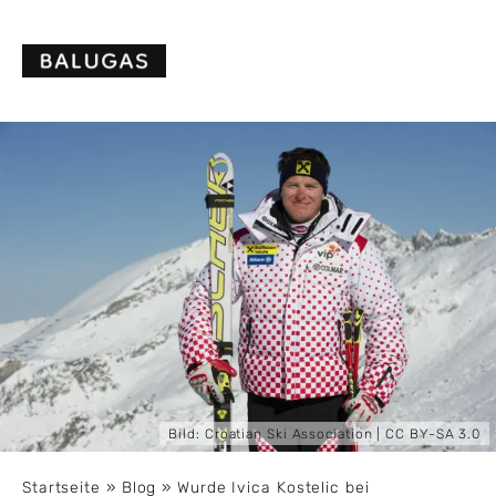
Skip
to
content
Bild:
Croatian Ski Association
|
CC BY-SA 3.0
Startseite
»
Blog
»
Wurde Ivica Kostelic bei