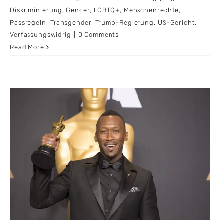
Diskriminierung
,
Gender
,
LGBTQ+
,
Menschenrechte
,
Passregeln
,
Transgender
,
Trump-Regierung
,
US-Gericht
,
Verfassungswidrig
|
0 Comments
Read More