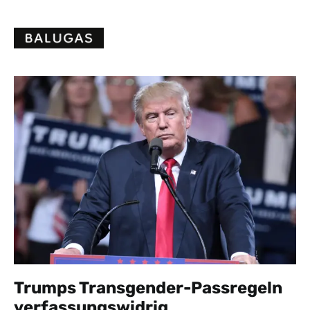
Skip
to
content
Trumps Transgender-Passregeln
verfassungswidrig