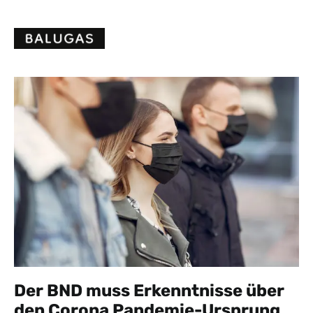
Skip
to
content
Der BND muss Erkenntnisse über
den Corona Pandemie-Ursprung