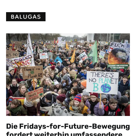
Skip
to
content
Die Fridays-for-Future-Bewegung
fordert weiterhin umfassendere