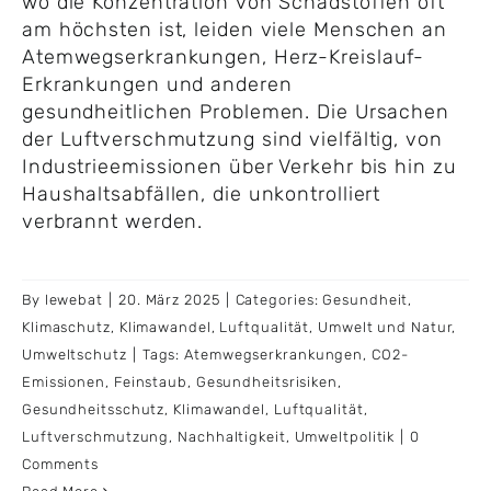
wo die Konzentration von Schadstoffen oft
am höchsten ist, leiden viele Menschen an
Atemwegserkrankungen, Herz-Kreislauf-
Erkrankungen und anderen
gesundheitlichen Problemen. Die Ursachen
der Luftverschmutzung sind vielfältig, von
Industrieemissionen über Verkehr bis hin zu
Haushaltsabfällen, die unkontrolliert
verbrannt werden.
By
lewebat
|
20. März 2025
|
Categories:
Gesundheit
,
Klimaschutz
,
Klimawandel
,
Luftqualität
,
Umwelt und Natur
,
Umweltschutz
|
Tags:
Atemwegserkrankungen
,
CO2-
Emissionen
,
Feinstaub
,
Gesundheitsrisiken
,
Gesundheitsschutz
,
Klimawandel
,
Luftqualität
,
Luftverschmutzung
,
Nachhaltigkeit
,
Umweltpolitik
|
0
Comments