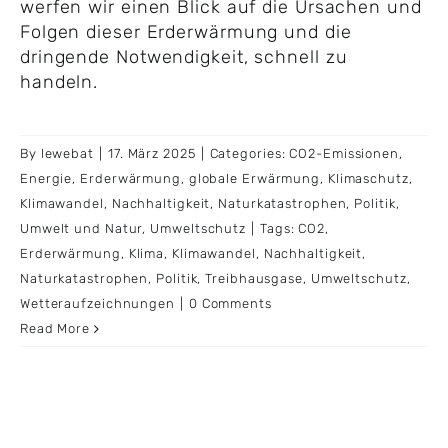
werfen wir einen Blick auf die Ursachen und
Folgen dieser Erderwärmung und die
dringende Notwendigkeit, schnell zu
handeln.
By
lewebat
|
17. März 2025
|
Categories:
CO2-Emissionen
,
Energie
,
Erderwärmung
,
globale Erwärmung
,
Klimaschutz
,
Klimawandel
,
Nachhaltigkeit
,
Naturkatastrophen
,
Politik
,
Umwelt und Natur
,
Umweltschutz
|
Tags:
CO2
,
Erderwärmung
,
Klima
,
Klimawandel
,
Nachhaltigkeit
,
Naturkatastrophen
,
Politik
,
Treibhausgase
,
Umweltschutz
,
Wetteraufzeichnungen
|
0 Comments
Read More