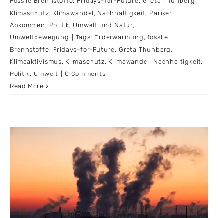
Fossile Brennstoffe
,
Fridays-for-Future
,
Greta Thunberg
,
Klimaschutz
,
Klimawandel
,
Nachhaltigkeit
,
Pariser
Abkommen
,
Politik
,
Umwelt und Natur
,
Umweltbewegung
|
Tags:
Erderwärmung
,
fossile
Brennstoffe
,
Fridays-for-Future
,
Greta Thunberg
,
Klimaaktivismus
,
Klimaschutz
,
Klimawandel
,
Nachhaltigkeit
,
Politik
,
Umwelt
|
0 Comments
Read More