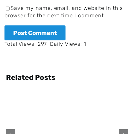
Save my name, email, and website in this
browser for the next time I comment.
Total Views: 297
Daily Views: 1
Der
Related Posts
Vatikan
muss
Millionen
zahlen
–
wegen
einer
Der US-Amerikaner Stan Larkin
verlorenen
überlebte 555 Tage ohne ein