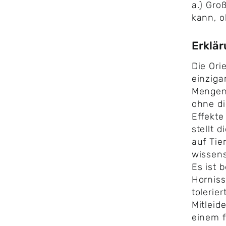
a.) Gr
kann, 
Erklä
Die Ori
einziga
Mengen
ohne d
Effekte
stellt 
auf Tie
wissens
Es ist 
Hornis
tolerier
Mitleid
einem f