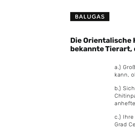
Skip
to
content
Die Orientalische 
bekannte Tierart, 
a.) Gr
kann, 
b.) Sic
Chitinp
anheft
c.) Ihr
Grad Ce