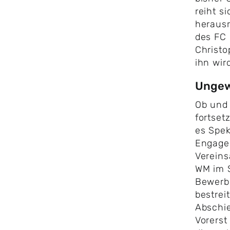
reiht s
herausr
des FC 
Christo
ihn wir
Ungew
​Ob und
fortsetz
es Spek
Engage
Vereins
WM im 
Bewerbs
bestrei
Abschie
Vorerst