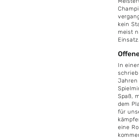
Meister
Champi
vergan
kein S
meist n
Einsatz
Offene
​In ein
schrieb
Jahren 
Spielmi
Spaß, 
dem Pl
für uns
kämpfen
eine Ro
kommend