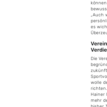
können,
bewuss
„Auch 
persönl
es wich
Überzeu
Verein
Verdi
​Die Ve
begründ
zukünft
Sportvo
wolle d
richten
Hainer 
mehr d
bisher 