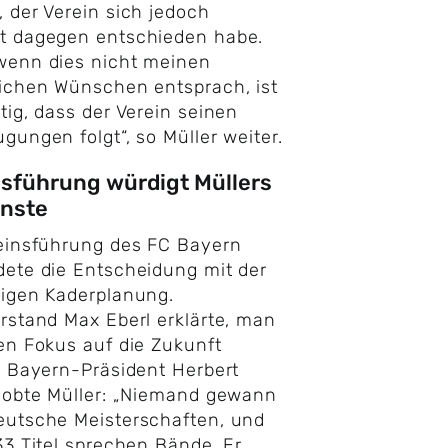
 der Verein sich jedoch
t dagegen entschieden habe.
wenn dies nicht meinen
ichen Wünschen entsprach, ist
tig, dass der Verein seinen
gungen folgt“, so Müller weiter.
sführung würdigt Müllers
enste
reinsführung des FC Bayern
ete die Entscheidung mit der
igen Kaderplanung.
rstand Max Eberl erklärte, man
en Fokus auf die Zukunft
. Bayern-Präsident Herbert
lobte Müller: „Niemand gewann
eutsche Meisterschaften, und
33 Titel sprechen Bände. Er