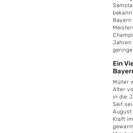
Samsta
bekannt
Bayern 
Meister
Champio
Jahren 
geringe
Ein Vi
Bayer
​Müller
Alter 
in die 
Seit s
August 
Kraft i
gewann