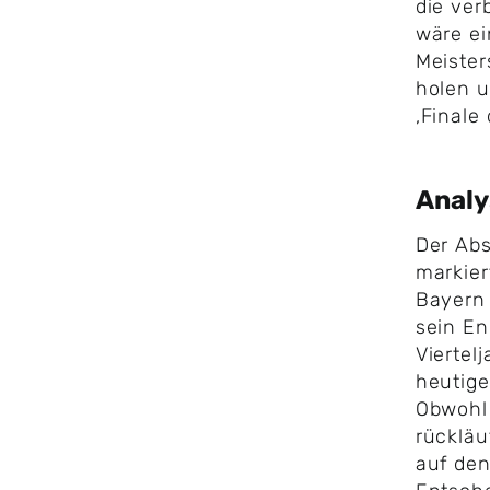
die ver
wäre ei
Meiste
holen 
‚Finale
Anal
Der Ab
markier
Bayern 
sein E
Viertel
heutige
Obwohl 
rückläu
auf den