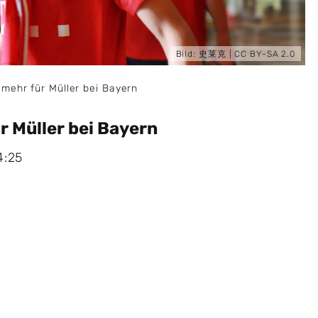
Bild:
史莱克
|
CC BY-SA 2.0
 mehr für Müller bei Bayern
r Müller bei Bayern
4:25