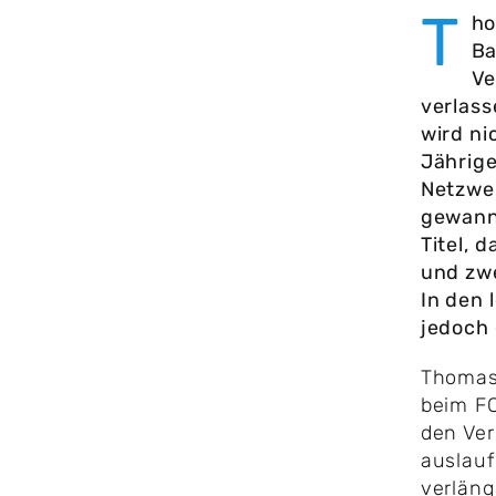
T
ho
Ba
Ve
verlass
wird ni
Jährige
Netzwe
gewann
Titel, 
und zw
In den 
jedoch 
​Thomas
beim FC
den Ver
auslauf
verläng