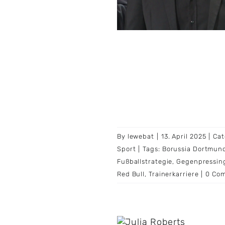
By
lewebat
|
13. April 2025
|
Cat
Sport
|
Tags:
Borussia Dortmun
Fußballstrategie
,
Gegenpressin
Red Bull
,
Trainerkarriere
|
0 Co
ia Roberts und Pep