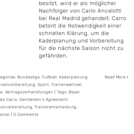
besitzt, wird er als möglicher
Nachfolger von Carlo Ancelotti
bei Real Madrid gehandelt. Carro
betont die Notwendigkeit einer
schnellen Klärung, um die
Kaderplanung und Vorbereitung
für die nächste Saison nicht zu
gefährden.
tegories:
Bundesliga
,
Fußball
,
Kaderplanung
,
Read More
isonvorbereitung
,
Sport
,
Trainerwechsel
,
ie
,
Vertragsverhandlungen
|
Tags:
Bayer
do Carro
,
Gentlemen's Agreement
,
sonvorbereitung
,
Trainerentscheidung
,
lonso
|
0 Comments