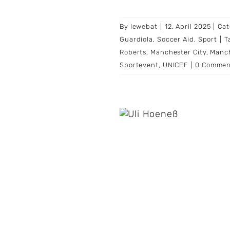
By
lewebat
|
12. April 2025
|
Cat
Guardiola
,
Soccer Aid
,
Sport
|
T
Roberts
,
Manchester City
,
Manch
Sportevent
,
UNICEF
|
0 Commen
stgeldkonto fast
gebraucht: Hoeneß
ndigt Sparkurs an
esliga
FC Bayern
Finanzen
ußball
Sport
Uli Hoeneß