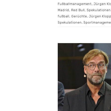
Fußballmanagement
,
Jürgen Kl
Madrid
,
Red Bull
,
Spekulationen
fußball
,
Gerüchte
,
Jürgen Klop
Spekulationen
,
Sportmanageme
n Klopp: Vom Trainer
zur globalen
allstrategie bei Red
Bull
l
Karriere
Prominente
Sport