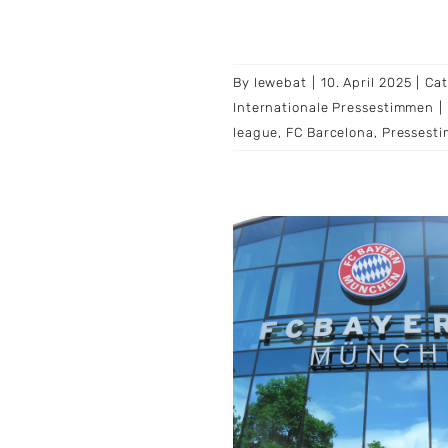
By
lewebat
|
10. April 2025
|
Cat
Internationale Pressestimmen
|
league
,
FC Barcelona
,
Pressest
rn München verliert
egen Inter Mailand im
ampions-League-
Viertelfinale
pions League
Fußball
Sport