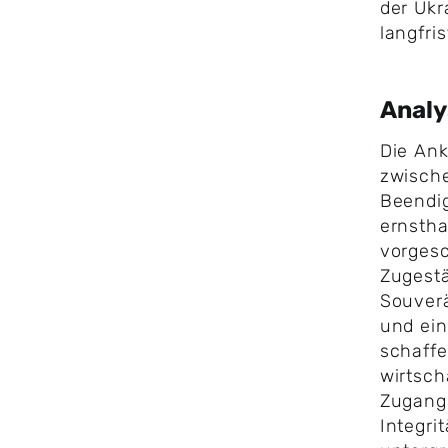
der Ukr
langfri
Anal
Die An
zwisch
Beendig
ernstha
vorgesc
Zugest
Souverä
und ein
schaff
wirtsch
Zugang 
Integri