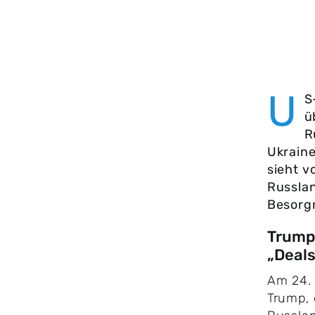
U
S
ü
R
Ukraine
sieht v
Russlan
Besorgn
Trump
„Deals
Am 24. 
Trump, 