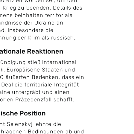
d erzielt worden sei, um den
-Krieg zu beenden. Details des
ns beinhalten territoriale
ndnisse der Ukraine an
d, insbesondere die
nung der Krim als russisch.
ationale Reaktionen
ündigung stieß international
tik. Europäische Staaten und
O äußerten Bedenken, dass ein
Deal die territoriale Integrität
aine untergräbt und einen
ichen Präzedenzfall schafft.
ische Position
nt Selenskyj lehnte die
chlagenen Bedingungen ab und