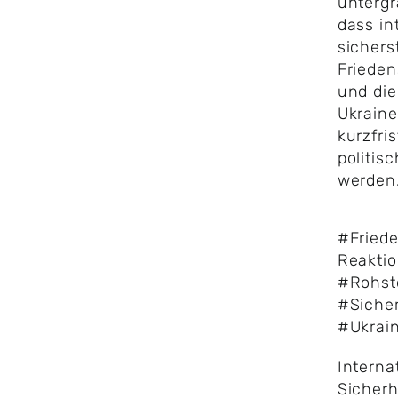
untergr
dass in
sichers
Friede
und die 
Ukraine
kurzfri
politis
werden
#Fried
Reakti
#Rohst
#Sicher
#Ukrai
Interna
Sicherh