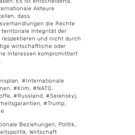
aben. Es ist entscheidend,
ternationale Akteure
tellen, dass
nsverhandlungen die Rechte
territoriale Integrität der
 respektieren und nicht durch
stige wirtschaftliche oder
che Interessen kompromittiert
.
ensplan
,
#Internationale
onen
,
#Krim
,
#NATO
,
offe
,
#Russland
,
#Selenskyj
,
heitsgarantien
,
#Trump
,
ne
tionale Beziehungen
,
Politik
,
eitspolitik
,
Wirtschaft