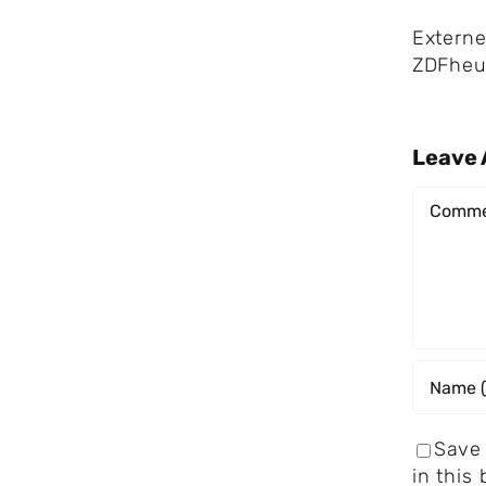
Externe
ZDFheu
Leave
Comme
Save
in this