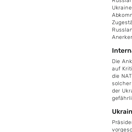
Russlan
Ukraine
Abkomme
Zugestä
Russlan
Anerken
Intern
Die Ank
auf Kri
die NAT
solcher 
der Ukr
gefährl
Ukrain
Präside
vorges