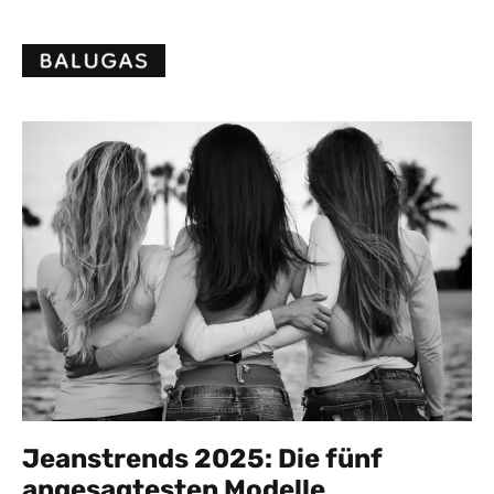
Skip
to
content
Jeanstrends 2025: Die fünf
angesagtesten Modelle