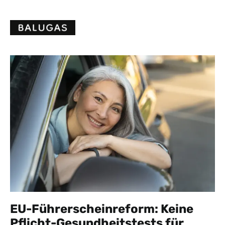
Skip
to
content
EU-Führerscheinreform: Keine
Pflicht-Gesundheitstests für