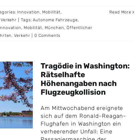
egories:
Innovation
,
Mobilität
,
Read More
,
Verkehr
|
Tags:
Autonome Fahrzeuge
,
Innovation
,
Mobilität
,
München
,
Öffentlicher
ahrten
,
Verkehr
|
0 Comments
Tragödie in Washington:
Rätselhafte
Höhenangaben nach
Flugzeugkollision
Am Mittwochabend ereignete
sich auf dem Ronald-Reagan-
Flughafen in Washington ein
verheerender Unfall: Eine
Passagiermaschine der