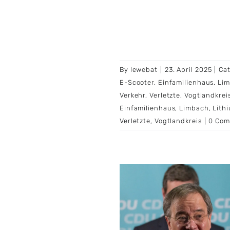
By
lewebat
|
23. April 2025
|
Ca
E-Scooter
,
Einfamilienhaus
,
Li
Verkehr
,
Verletzte
,
Vogtlandkrei
Einfamilienhaus
,
Limbach
,
Lith
Verletzte
,
Vogtlandkreis
|
0 Com
 Laschet mit 97 km/h
0er-Zone geblitzt –
dbuße und „Haken