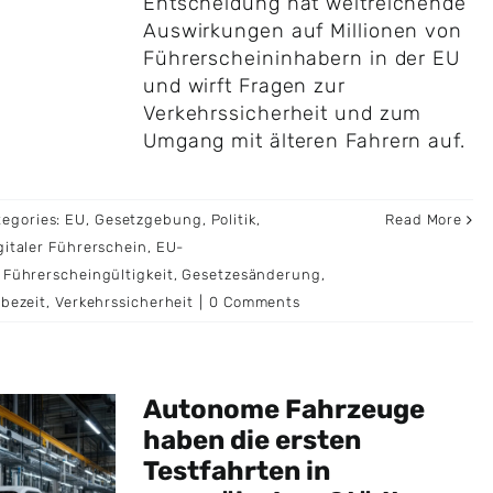
Entscheidung hat weitreichende
Auswirkungen auf Millionen von
Führerscheininhabern in der EU
und wirft Fragen zur
Verkehrssicherheit und zum
Umgang mit älteren Fahrern auf.
tegories:
EU
,
Gesetzgebung
,
Politik
,
Read More
gitaler Führerschein
,
EU-
,
Führerscheingültigkeit
,
Gesetzesänderung
,
bezeit
,
Verkehrssicherheit
|
0 Comments
Autonome Fahrzeuge
haben die ersten
Testfahrten in