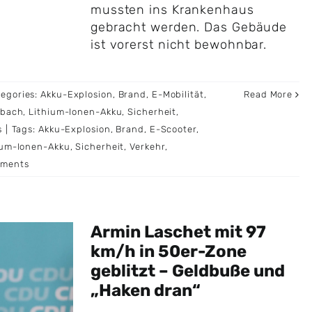
mussten ins Krankenhaus
gebracht werden. Das Gebäude
ist vorerst nicht bewohnbar.
tegories:
Akku-Explosion
,
Brand
,
E-Mobilität
,
Read More
mbach
,
Lithium-Ionen-Akku
,
Sicherheit
,
s
|
Tags:
Akku-Explosion
,
Brand
,
E-Scooter
,
ium-Ionen-Akku
,
Sicherheit
,
Verkehr
,
ments
Armin Laschet mit 97
km/h in 50er-Zone
geblitzt – Geldbuße und
„Haken dran“