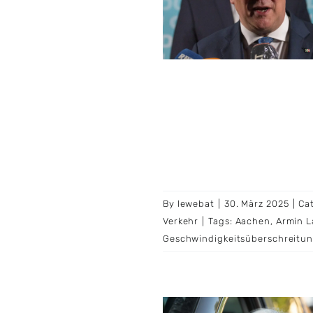
dran“
schland
Politik
Prominente
Verkehr
By
lewebat
|
30. März 2025
|
Ca
Verkehr
|
Tags:
Aachen
,
Armin L
Geschwindigkeitsüberschreitu