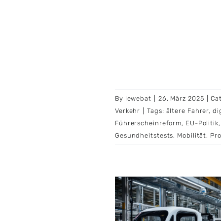
By
lewebat
|
26. März 2025
|
Ca
Verkehr
|
Tags:
ältere Fahrer
,
di
Führerscheinreform
,
EU-Politik
Gesundheitstests
,
Mobilität
,
Pro
tonome Fahrzeuge
aben die ersten