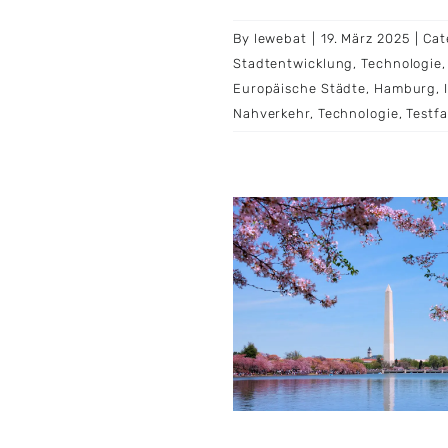
By
lewebat
|
19. März 2025
|
Cat
Stadtentwicklung
,
Technologie
Europäische Städte
,
Hamburg
,
Nahverkehr
,
Technologie
,
Testf
ödie in Washington:
Rätselhafte
henangaben nach
lugzeugkollision
uelles
Sicherheit
Verkehr