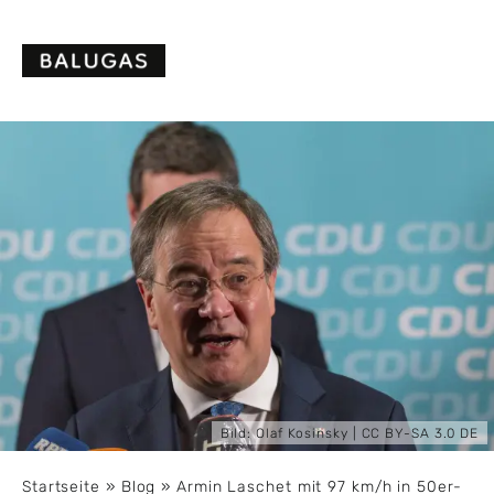
Skip
to
content
Bild:
Olaf Kosinsky
|
CC BY-SA 3.0 DE
Startseite
»
Blog
»
Armin Laschet mit 97 km/h in 50er-