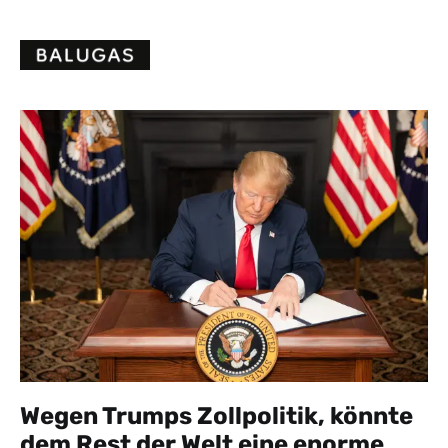
Skip
to
content
Wegen Trumps Zollpolitik, könnte
dem Rest der Welt eine enorme