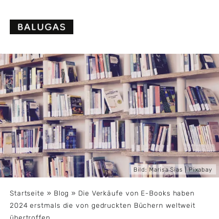
Skip
to
content
Bild:
Marisa Sias
| Pixabay
Startseite
»
Blog
»
Die Verkäufe von E-Books haben
2024 erstmals die von gedruckten Büchern weltweit
übertroffen