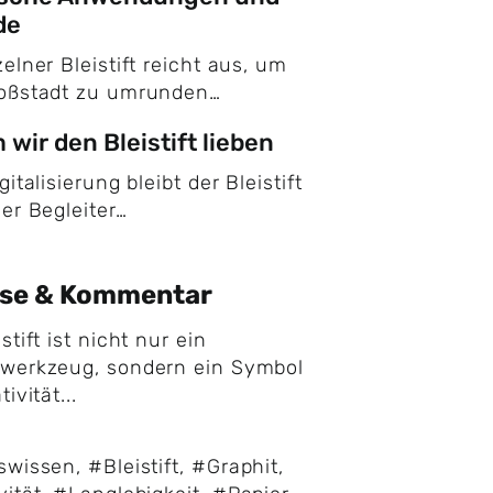
de
zelner Bleistift reicht aus, um
roßstadt zu umrunden…
wir den Bleistift lieben
gitalisierung bleibt der Bleistift
uer Begleiter…
yse & Kommentar
stift ist nicht nur ein
bwerkzeug, sondern ein Symbol
tivität...
gswissen
,
#Bleistift
,
#Graphit
,