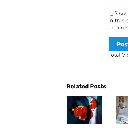
Save
in this
commen
Total V
Das
menschliche
Gehirn
Related Posts
China
reagiert
will
auf
durch
Musik
Billionen
ähnlich
Investitionen,
wie auf
die USA
Essen