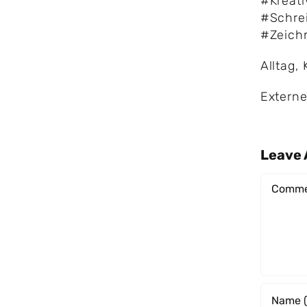
#Kreati
#Schre
#Zeich
Alltag
,
Externe
Leave
Comme