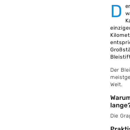
D
e
w
K
einzige
Kilomet
entspri
Großst
Bleisti
Der Blei
meistge
Welt.
Warum 
lange
Die Gra
Prakt