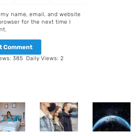
 my name, email, and website
 browser for the next time I
t.
iews: 385
Daily Views: 2
Der BND
muss
Anzeichen
Erkenntnisse
für
über den
Leben
Corona
auf
Pandemie-
fernem