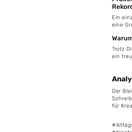
Rekor
Ein ein
eine G
Warum 
Trotz Di
ein tre
Anal
Der Blei
Schrei
für Krea
#Allta