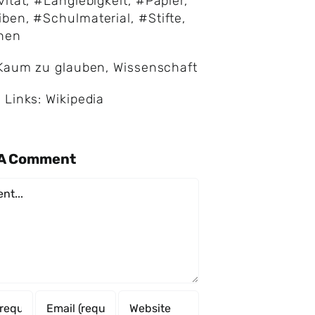
vität
,
#Langlebigkeit
,
#Papier
,
iben
,
#Schulmaterial
,
#Stifte
,
nen
Kaum zu glauben
,
Wissenschaft
 Links:
Wikipedia
 A Comment
nt