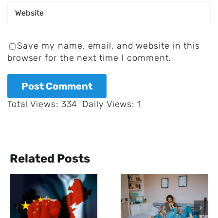
Save my name, email, and website in this
browser for the next time I comment.
Total Views: 334
Daily Views: 1
Related Posts
Das
menschliche
Der BND mus
Gehirn
Erkenntniss
reagiert auf
über den
Musik ähnlich
Corona