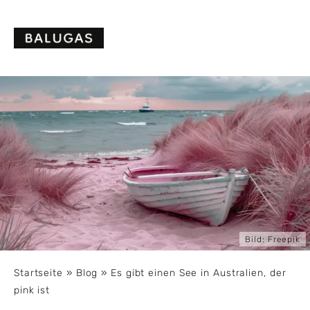
Skip
to
content
Bild:
Freepik
Startseite
»
Blog
»
Es gibt einen See in Australien, der
pink ist