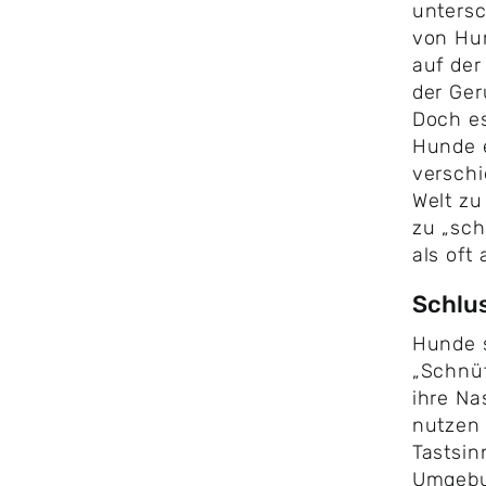
unters
von Hun
auf der
der Ger
Doch es
Hunde 
verschi
Welt zu
zu „schn
als of
Schlu
Hunde s
„Schnüf
ihre Na
nutzen 
Tastsin
Umgebu