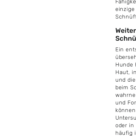
Fähigke
einzig
Schnüf
Weiter
Schnüf
Ein ent
überseh
Hunde 
Haut, 
und die
beim Sc
wahrne
und Fo
können.
Unters
oder i
häufig 