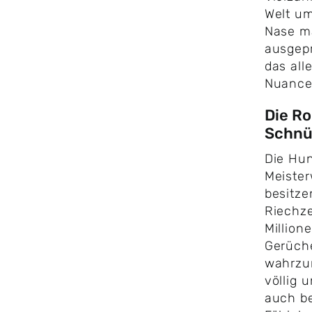
Welt um
Nase m
ausgepr
das all
Nuancen
Die Ro
Schnü
Die Hun
Meister
besitze
Riechze
Million
Gerüche
wahrzu
völlig 
auch b