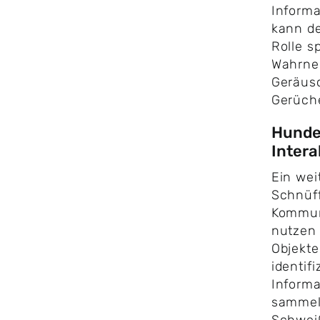
Informa
kann de
Rolle s
Wahrne
Geräus
Gerüch
Hunde 
Intera
Ein wei
Schnüff
Kommun
nutzen 
Objekt
identif
Informa
sammel