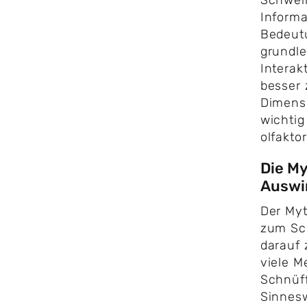
Schweiß
Informa
Bedeutu
grundle
Interak
besser 
Dimensi
wichtig
olfakt
Die My
Auswi
Der Myt
zum Sc
darauf 
viele M
Schnüff
Sinnes