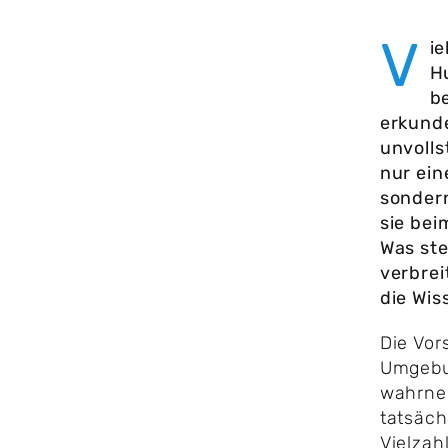
V
i
H
b
erkunde
unvolls
nur ei
sondern
sie bei
Was ste
verbrei
die Wi
Die Vor
Umgebu
wahrneh
tatsäch
Vielzah