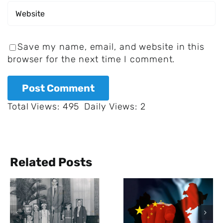
Save my name, email, and website in this
browser for the next time I comment.
Total Views: 495
Daily Views: 2
Related Posts
Das
menschlich
China will
Gehirn
durch
reagiert auf
Billionen
Musik ähnlic