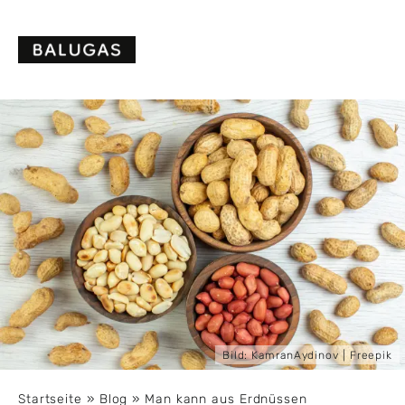
Skip
to
content
Bild:
KamranAydinov
| Freepik
Startseite
»
Blog
»
Man kann aus Erdnüssen