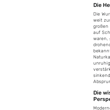
Die H
Die Wur
weit zu
großen 
auf Sch
waren, 
drohend
bekannt
Naturk
unruhig
verstär
sinkend
Absprun
Die wi
Persp
Moderne