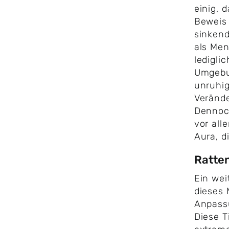
einig, 
Beweis 
sinkend
als Men
ledigli
Umgebu
unruhi
Verände
Dennoch
vor all
Aura, d
Ratten
Ein wei
dieses 
Anpassu
Diese T