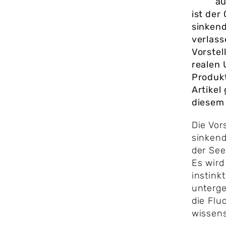
au
ist der
sinkend
verlass
Vorstel
realen 
Produkt
Artikel
diesem
Die Vor
sinkende
der See
Es wird
instink
unterg
die Flu
wissen