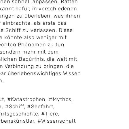
onen schnell anpassen. Ratten
kannt dafür, in verschiedenen
ngen zu überleben, was ihnen
 einbrachte, als erste das
e Schiff zu verlassen. Diese
 könnte also weniger mit
echten Phänomen zu tun
 sondern mehr mit dem
ichen Bedürfnis, die Welt mit
in Verbindung zu bringen, die
ar überlebenswichtiges Wissen
n.
kt
,
#Katastrophen
,
#Mythos
,
n
,
#Schiff
,
#Seefahrt
,
hrtsgeschichte
,
#Tiere
,
ebenskünstler
,
#Wissenschaft