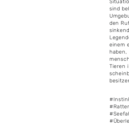
Situati
sind be
Umgebu
den Ruf
sinkend
Legende
einem 
haben,
menschl
Tieren 
scheinb
besitze
#Instin
#Ratte
#Seefa
#Überl