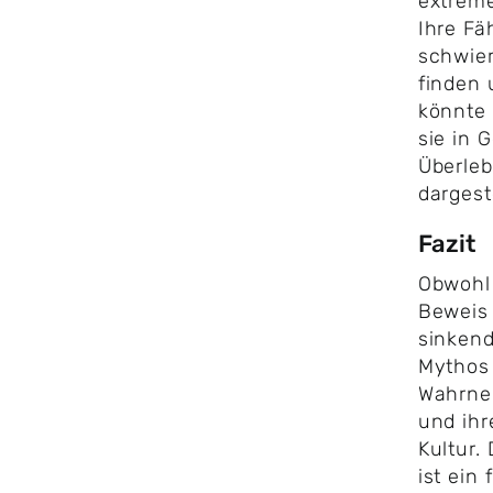
extrem
Ihre Fä
schwier
finden 
könnte 
sie in 
Überleb
dargest
Fazit
Obwohl 
Beweis 
sinkend
Mythos
Wahrneh
und ihr
Kultur.
ist ein 