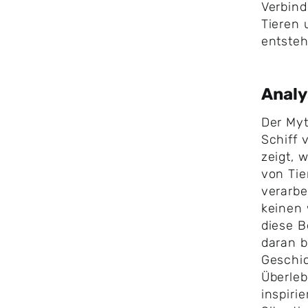
Verbin
Tieren 
entste
Anal
Der Myt
Schiff 
zeigt, 
von Tie
verarbe
keinen 
diese B
daran b
Geschi
Überleb
inspiri