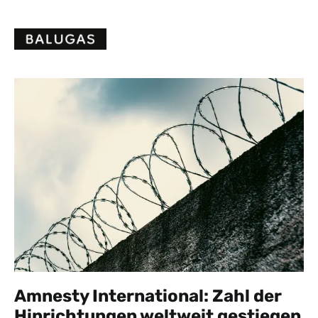
Skip
to
content
Amnesty International: Zahl der
Hinrichtungen weltweit gestiegen