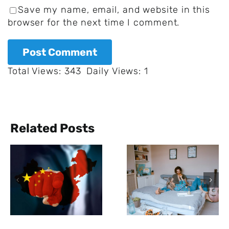
Save my name, email, and website in this
browser for the next time I comment.
Total Views: 343
Daily Views: 1
Related Posts
Das
menschliche
Der BND mus
Gehirn
Erkenntniss
reagiert auf
über den
Musik ähnlich
Corona
wie auf Essen
Pandemie-
und S*x,
Ursprung
aufgrund von
nicht