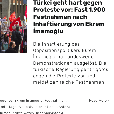
Türkei geht hart gegen
Proteste vor: Fast 1.900
Festnahmen nach
Inhaftierung von Ekrem
İmamoğlu
Die Inhaftierung des
Oppositionspolitikers Ekrem
İmamoğlu hat landesweite
Demonstrationen ausgelöst. Die
türkische Regierung geht rigoros
gegen die Proteste vor und
meldet zahlreiche Festnahmen.
egories:
Ekrem İmamoğlu
,
Festnahmen
,
Read More
rkei
|
Tags:
Amnesty International
,
Ankara
,
Human Rights Watch
,
Innenminister Ali