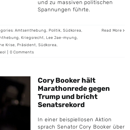
und zu massiven politischen
Spannungen führte.
egories:
Amtsenthebung
,
Politik
,
Südkorea
,
Read More
nthebung
,
Kriegsrecht
,
Lee Jae-myung
,
he Krise
,
Präsident
,
Südkorea
,
eol
|
0 Comments
Cory Booker hält
Marathonrede gegen
Trump und bricht
Senatsrekord
In einer beispiellosen Aktion
sprach Senator Cory Booker über