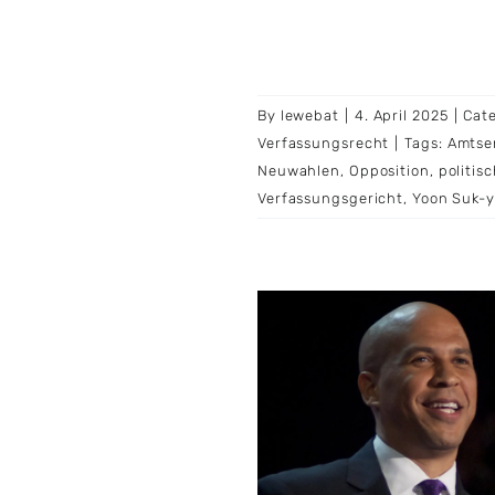
By
lewebat
|
4. April 2025
|
Cat
Verfassungsrecht
|
Tags:
Amtse
Neuwahlen
,
Opposition
,
politisc
Verfassungsgericht
,
Yoon Suk-y
Cory Booker hält
rathonrede gegen
rump und bricht
Senatsrekord
Protestaktionen
Senatsreden