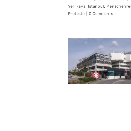
Yerlikaya
,
Istanbul
,
Menschenre
Proteste
|
0 Comments
Reform – Opposition
itisiert „Minimal-
ung“, NEOS wollen
mehr
itik
Medien
Österreich
Politik