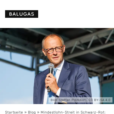
Skip
to
content
Bild:
Steffen Prößdorf
|
CC BY-SA 4.0
Startseite
»
Blog
»
Mindestlohn-Streit in Schwarz-Rot: