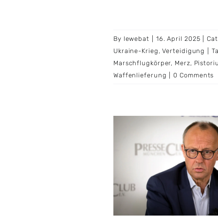
By
lewebat
|
16. April 2025
|
Cat
Ukraine-Krieg
,
Verteidigung
|
T
Marschflugkörper
,
Merz
,
Pistori
Waffenlieferung
|
0 Comments
 soll am 6. Mai zum
ler gewählt werden
stag
CDU
CSU
Deutschland
iedrich Merz
Kanzlerwahl
oalitionsvertrag
Politik
gsbildung
Regierungskoalition
SPD