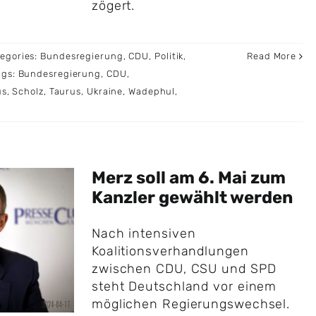
zögert.
egories:
Bundesregierung
,
CDU
,
Politik
,
Read More
ags:
Bundesregierung
,
CDU
,
us
,
Scholz
,
Taurus
,
Ukraine
,
Wadephul
,
Merz soll am 6. Mai zum
Kanzler gewählt werden
Nach intensiven
Koalitionsverhandlungen
zwischen CDU, CSU und SPD
steht Deutschland vor einem
möglichen Regierungswechsel.